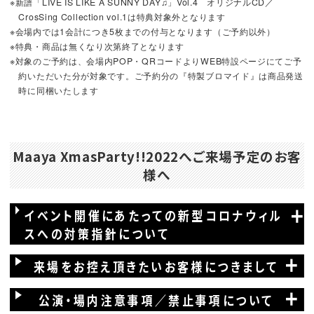
※新譜「LIVE IS LIKE A SUNNY DAY♫」Vol.4 オリジナルCD／
CrosSing Collection vol.1は特典対象外となります
※会場内では1会計につき5枚までの付与となります（ご予約以外）
※特典・商品は無くなり次第終了となります
※対象のご予約は、会場内POP・QRコードよりWEB特設ページにてご予
約いただいた分が対象です。ご予約分の『特製ブロマイド』は商品発送
時に同梱いたします
Maaya XmasParty!!2022へご来場予定のお客
様へ
イベント開催にあたっての新型コロナウィル
スへの対策指針について
来場をお控え頂きたいお客様につきまして
公演・場内注意事項／禁止事項について