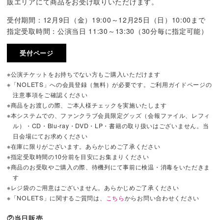
販エリアにて商品をお受け取りいただけます。
受付期間：12月9日（金）19:00～12月25日（日）10:00まで
指定受取時間：公演当日 11:30～13:30（30分毎に指定可能）
受付ページ
※公演チケットをお持ちでない方もご購入いただけます
※「NOLETS」への会員登録（無料）が必要です。ご利用ガイドページの
注意事項をご確認ください
※商品をお渡しの際、ご本人様チェックを実施いたします
※本システムでの、ファンクラブ会員限定グッズ（会報ファイル、レフィ
ル）・CD・Blu-ray・DVD・LP・書籍の取り扱いはございません。当
日会場にてお求めください
※在庫に限りがございます。あらかじめご了承ください
※指定受取時間の10分前を目安にお集まりください
※商品のお受取やご購入の際、待機列にて事前に検温・消毒をいただきま
す
※レジ袋のご用意はございません。あらかじめご了承ください
※「NOLETS」に関するご質問は、
こちら
からお問い合わせください
②当日販売