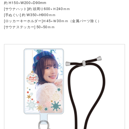
約 H150×W200×D90mm
[サウナハット]約 頭周り600×Ｈ240ｍｍ
[手ぬぐい] 約 W350×H900ｍｍ
[ロッカーキーホルダー]Ｈ45×Ｗ30ｍｍ（金属パーツ除く）
[サウナステッカー] 50×50ｍｍ