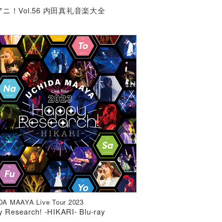
ニ！Vol.56 内田真礼音楽大全
A MAAYA Live Tour 2023
 Research! -HIKARI- Blu-ray