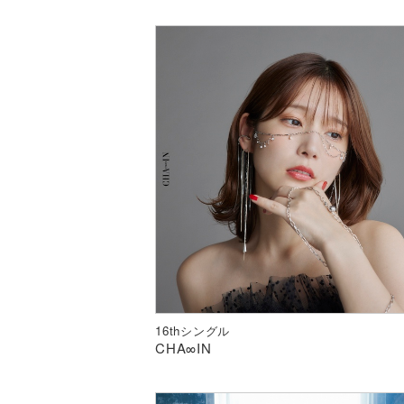
16thシングル
CHA∞IN