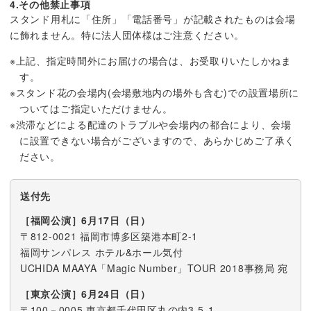
4.その他禁止事項
スタンド用札に「住所」「電話番号」が記載されたものは会場
に飾れません。特に法人団体様はご注意ください。
※上記、指定時間外にお届けの場合は、お受取りいたしかねま
す。
※スタンド花の会場内(会場敷地内の場外も含む)での設置場所に
ついてはご指定いただけません。
※渋滞などによる配達のトラブルや会場内の都合により、会場
に設置できない場合がございますので、あらかじめご了承く
ださい。
送付先
［福岡公演］6月17日（日）
〒812-0021 福岡市博多区築港本町2-1
福岡サンパレス ホテル&ホール気付
UCHIDA MAAYA「Magic Number」TOUR 2018事務局 宛
［東京公演］6月24日（日）
〒100－0005 東京都千代田区丸の内3-5-1