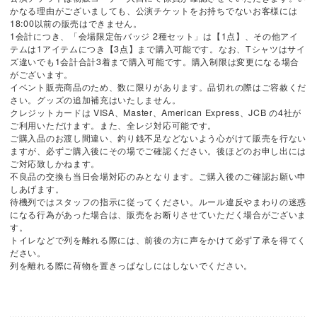
かなる理由がございましても、公演チケットをお持ちでないお客様には
18:00以前の販売はできません。
1会計につき、「会場限定缶バッジ 2種セット」は【1点】、その他アイ
テムは1アイテムにつき【3点】まで購入可能です。なお、Tシャツはサイ
ズ違いでも1会計合計3着まで購入可能です。購入制限は変更になる場合
がございます。
イベント販売商品のため、数に限りがあります。品切れの際はご容赦くだ
さい。グッズの追加補充はいたしません。
クレジットカードは VISA、Master、American Express、JCB の4社が
ご利用いただけます。また、全レジ対応可能です。
ご購入品のお渡し間違い、釣り銭不足などないよう心がけて販売を行ない
ますが、必ずご購入後にその場でご確認ください。後ほどのお申し出には
ご対応致しかねます。
不良品の交換も当日会場対応のみとなります。ご購入後のご確認お願い申
しあげます。
待機列ではスタッフの指示に従ってください。ルール違反やまわりの迷惑
になる行為があった場合は、販売をお断りさせていただく場合がございま
す。
トイレなどで列を離れる際には、前後の方に声をかけて必ず了承を得てく
ださい。
列を離れる際に荷物を置きっぱなしにはしないでください。