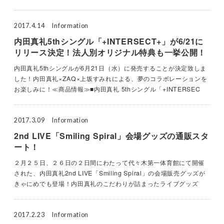
2017.4.14
Information
内田真礼5thシングル「+INTERSECT+」が6/21に
リリース決定！法人別オリジナル特典も一挙公開！
内田真礼5thシングルが6月21日（水）に発売することが決定致しま
した！内田真礼×ZAQ×上坂すみれによる、夢のコラボレーションを
お楽しみに！≪商品情報≫■内田真礼 5thシングル「+INTERSEC
2017.3.09
Information
2nd LIVE「Smiling Spiral」会場グッズの通販スタ
ート！
２月２５日、２６日の２日間にわたって代々木第一体育館にて開催
された、内田真礼2nd LIVE「Smiling Spiral」の会場販売グッズが
きゃにめでも登場！内田真礼のこだわりが詰まったライブグッズ
2017.2.23
Information