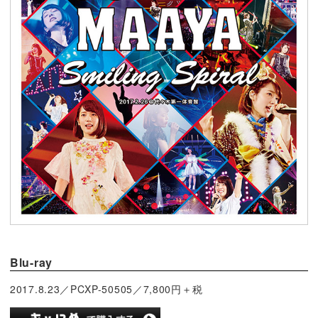
Blu-ray
2017.8.23／PCXP-50505／7,800円＋税